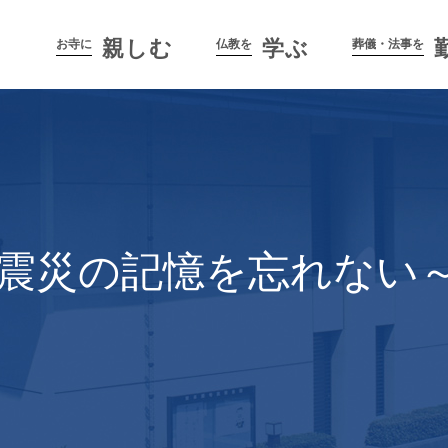
親しむ
学ぶ
お寺に
仏教を
葬儀・法事を
い～震災の記憶を忘れない