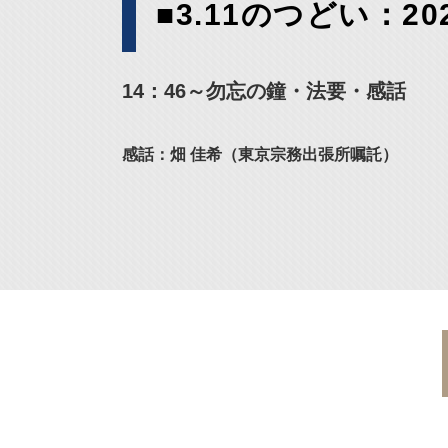
■3.11のつどい：2
14：46～勿忘の鐘・法要・感話
感話：畑 佳希（東京宗務出張所嘱託）