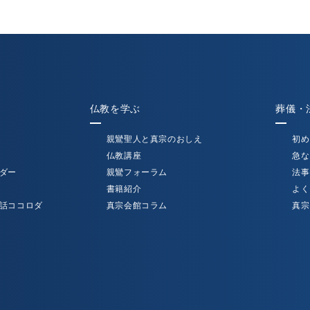
仏教を学ぶ
葬儀・
親鸞聖人と真宗のおしえ
初め
仏教講座
急な
ダー
親鸞フォーラム
法事
書籍紹介
よく
話ココロダ
真宗会館コラム
真宗