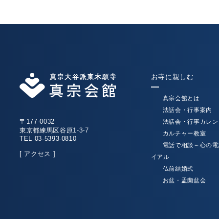
お寺に親しむ
真宗会館とは
法話会・行事案内
〒177-0032
法話会・行事カレン
東京都練馬区谷原1-3-7
カルチャー教室
TEL 03-5393-0810
電話で相談～心の電
[ アクセス ]
イアル
仏前結婚式
お盆・盂蘭盆会