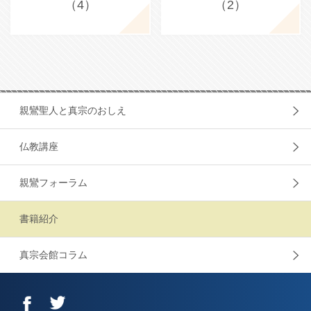
（4）
（2）
親鸞聖人と真宗のおしえ
仏教講座
親鸞フォーラム
書籍紹介
真宗会館コラム