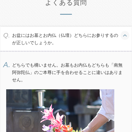
よくある質問
亡き⼈は私の胸に〈滅びざるもの〉を残していく。どうして
も胸から消えないものを置いていくのだという。この〈滅び
い
ざるもの〉は無形の形⾒として、私の⽣涯のなかで
活
き続け
ていくものなのだろう。思い出も⾯影も、⾔葉にできない悲
お盆にはお墓とお内仏（仏壇）どちらにお参りするの
いだ
しみも、亡き⼈へ
懐
くものは形を持たない。しかし、それら
が正しいでしょうか。
は私を仏前にみちびき、⼿を合わさせる。胸に残されたもの
は合掌という形にかわっていく。
どちらでも構いません。お墓もお内仏もどちらも「南無
⾼校⼆年⽣の五⽉、認知症の祖⺟は亡くなった。祖⺟は認知
阿弥陀仏」のご本尊に手を合わせることに違いはありま
症になってから⾃分でできることが⼀つずつ減っていき、亡
せん。
くなる数年前は⾔葉すらも発することができなくなってい
た。さいごはその⾝のすべてを⺟と叔⺟にゆだねて、声なく
静かにその時をむかえた。
祖⺟のことで後悔していることがある。⽇常的に⺟と叔⺟が
する介護の⼿伝いをしていたが、さいごのさいごにその場か
ら逃げてしまったことである。亡くなる前に、下⾎した祖⺟
に対してガーゼなどで応急処置をしなくてはいけなくなっ