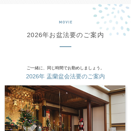
の〈滅びざるもの〉は、たびたび私を⽴ち⽌まらせ問いかけ
てくる。
いだ
亡き⼈へ
懐
くさまざまな気持ちを断つことはできない。断ち
2026年お盆法要のご案内
がたいから、今年のお盆も私は胸に残されたものを抱えて仏
の前にいき、⼿を合わせる。亡き⼈への憶いは合掌となり、
なみあみだぶつ
その合掌はやがて私に
南無阿弥陀仏
を⼝にさせてくれる。
ご一緒に、同じ時間でお勤めしましょう。
2026年 盂蘭盆会法要のご案内
2019年版『お盆』より転載 / 東本願寺出版