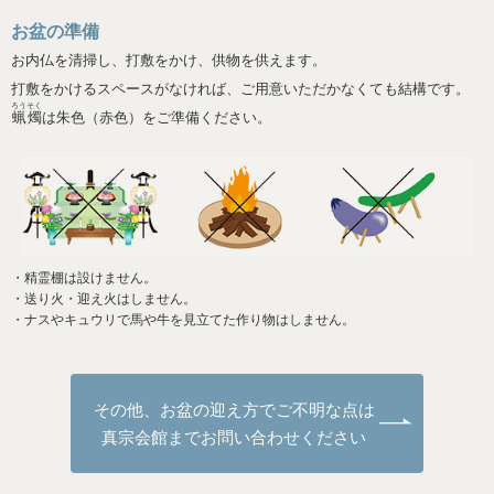
お盆の準備
お内仏を清掃し、打敷をかけ、供物を供えます。
打敷をかけるスペースがなければ、ご用意いただかなくても結構です。
ろうそく
蝋燭
は朱色（赤色）をご準備ください。
・精霊棚は設けません。
・送り⽕・迎え⽕はしません。
・ナスやキュウリで⾺や⽜を⾒⽴てた作り物はしません。
その他、お盆の迎え⽅でご不明な点は
真宗会館までお問い合わせください