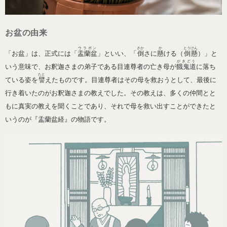
お盆の由来
ウラボン
さか
か
とうけん
「お盆」は、正式には「
盂蘭盆
」といい、「
倒
さに
懸
ける（
倒懸
）」と
がきどう
いう意味で、お釈迦さまの弟子である目連尊者の亡き母が
餓鬼道
に落ち
たと
ている姿を
譬
えたものです。目連尊者はその母を救おうとして、最後に
行き着いたのがお釈迦さまの教えでした。その教えは、多くの仲間とと
もに真実の教えを聞くことであり、それで母を救い出すことができたと
いうのが『盂蘭盆経』の物語です。