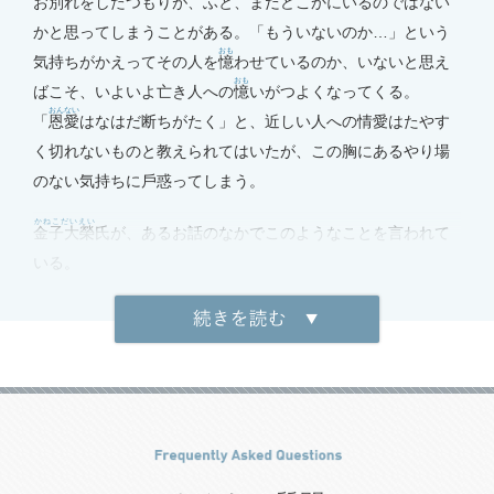
お別れをしたつもりが、ふと、まだどこかにいるのではない
かと思ってしまうことがある。「もういないのか…」という
おも
気持ちがかえってその⼈を
憶
わせているのか、いないと思え
おも
ばこそ、いよいよ亡き⼈への
憶
いがつよくなってくる。
おんない
「
恩愛
はなはだ断ちがたく」と、近しい⼈への情愛はたやす
く切れないものと教えられてはいたが、この胸にあるやり場
のない気持ちに⼾惑ってしまう。
かねこだいえい
⾦⼦⼤榮
⽒が、あるお話のなかでこのようなことを⾔われて
いる。
死んでいく⼈は、なにか滅びざるものを残していく。親が死
んでいくときには滅びないものを⼦供の胸へ残していく。そ
ういうことがある。そういうところに亡き⼈を拝むというこ
ころがあるのでありまして、みな置いていったものは不滅な
るものである。
だいむりょうじゅきょうそうせつ
（『
⼤無量寿経総説
』春秋社）