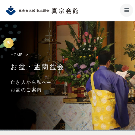
HOME
>
お盆・盂蘭盆会
亡き⼈から私へ─
お盆のご案内