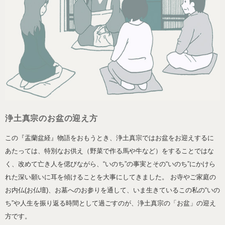
浄土真宗のお盆の迎え方
この『盂蘭盆経』物語をおもうとき、浄土真宗ではお盆をお迎えするに
あたっては、特別なお供え（野菜で作る馬や牛など）をすることではな
く、改めて亡き人を偲びながら、“いのち”の事実とその“いのち”にかけら
れた深い願いに耳を傾けることを大事にしてきました。 お寺やご家庭の
お内仏(お仏壇)、お墓へのお参りを通して、いま生きているこの私の“いの
ち”や人生を振り返る時間として過ごすのが、浄土真宗の「お盆」の迎え
方です。