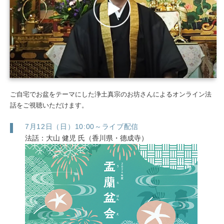
ご⾃宅でお盆をテーマにした浄⼟真宗のお坊さんによるオンライン法
話をご視聴いただけます。
7月12日（日）10:00～ライブ配信
法話：大山 健児 氏（香川県・德成寺）