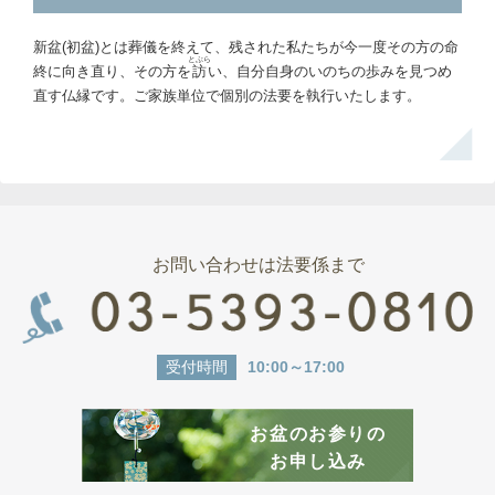
新盆(初盆)とは葬儀を終えて、残された私たちが今一度その方の命
とぶら
終に向き直り、その方を
訪
い、自分自身のいのちの歩みを見つめ
直す仏縁です。ご家族単位で個別の法要を執行いたします。
お問い合わせは法要係まで
受付時間
10:00～17:00
お盆のお参りの
お申し込み