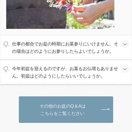
た。逃げたのは、そのときのことだ。「祖⽗のときは何もで
きなかったから、せめて祖⺟のときは…」と⼝にしていた
が、それも逃げたことで嘘になってしまった。
しんらんしょうにん
けんぜんしょうじん
親鸞聖⼈
が「外に
賢善精進
の相を現ずることを得ざれ、内
こけ
いだ
ぜんどうだいし
仕事の都合でお盆の時期にお墓参りにいけません。そ
に
虚仮
を
懐
ければなり」と聞きとった
善導⼤師
の⾔葉があ
いだ
の場合はどのようにお参りしたらよいでしょうか。
る。外に良い姿をするな、内にはうそいつわりを
懐
いている
のだから、と。この⾔葉にすくわれた。介護を⼿伝っている
今年初盆を迎えるのですが、お墓もお仏壇もありませ
⾃分は「誠実でなければならない」という意識が、逃げた⾃
ん。初盆はどのようにしたらいいでしょうか。
分を許さなかった。しかし、この⾔葉がその意識から解放
し、⾃分の姿を照らし出してくれた。
記憶の引き出しが上⼿くいかなくなり、さいごは寝たきりに
その他のお盆のQ＆Aは
なった祖⺟との⽣活や死をとおして、⼈が「死ぬ」とはどう
こちらをご覧ください
いうことなのか、また死ななければならない⾝を「⽣きる」
とはどういうことなのか。そういう答えてみようのない問い
を、祖⺟はこの胸に置いていった。⼗数年をへた今、それら