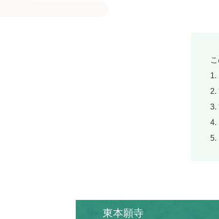
こ
1
2
3
4
5
東本願寺