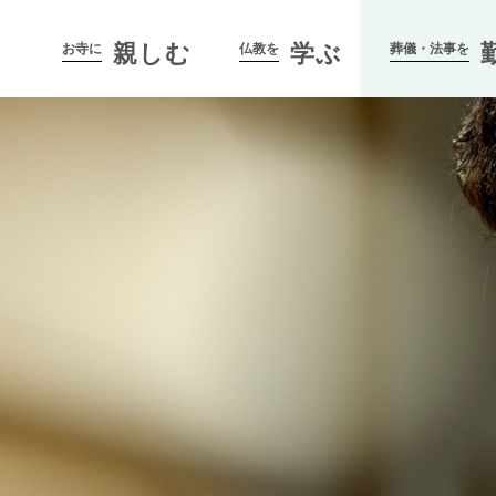
親しむ
学ぶ
お寺に
仏教を
葬儀・法事を