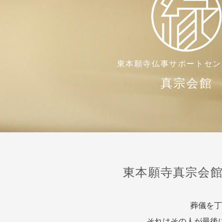
東本願寺
仏事サポートセン
真宗会館
東本願寺真宗会
葬儀を丁
それはその人が最後