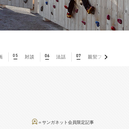
画
対談
法話
親鸞フォーラム
＝サンガネット会員限定記事