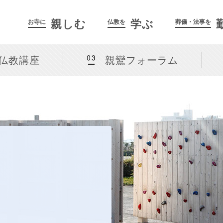
親しむ
学ぶ
お寺に
仏教を
葬儀・法事を
仏教講座
親鸞フォーラム