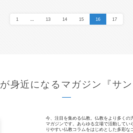
1
...
13
14
15
16
17
教が身近になるマガジン
『サン
今、注目を集める仏教。仏教をより多くの
マガジンです。あらゆる立場で活動してい
りやすい仏教コラムをはじめとした多彩な