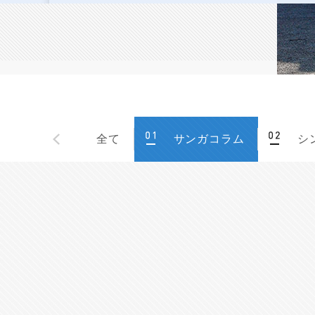
全て
サンガコラム
シ