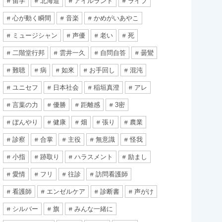
留学
北海道
アイルランド
ライブ
心が動く瞬間
音楽
かめがいあやこ
ミュージシャン
声優
老い
死
二階堂行邦
雲井一久
自問自答
曇鸞
難聴
病
如來
お手回し
混沌
ユニセフ
日本社会
稲垣真澄
アレ
言葉の力
優勝
距離感
3密
ぼんやり
健康
畑
張り
農業
診察
合掌
主役
無意識
怪我
小指
跡取り
ハラスメント
励まし
愛情
フリ
往診
訪問看護師
看護師
エンゼルケア
診断書
声がけ
シルバー
旗
みんな一緒に