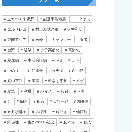
タグ一覧
立ちつくす思想
能登半島地震
ユダヤ人
エルサレム
村上海賊の娘
大村和弘
東南アジア
医療
ミャンマー
医者
台湾
選挙
少子高齢化
高齢化
糖尿病
生活習慣病
ちょうちょう
いのり
仲代達矢
高史明
白川静
真の平和
事実
戦争と平和
ガザ
攻撃
空爆
ハマス
拉致
人道
苦
問題
真宗
大谷一郎
相談員
永井紗耶子
多様性
窮屈さ
価値観
関係性
生きやすい社会
直木賞
他人