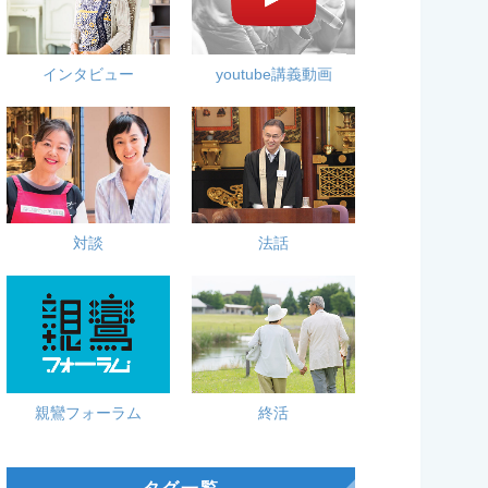
インタビュー
youtube講義動画
対談
法話
親鸞フォーラム
終活