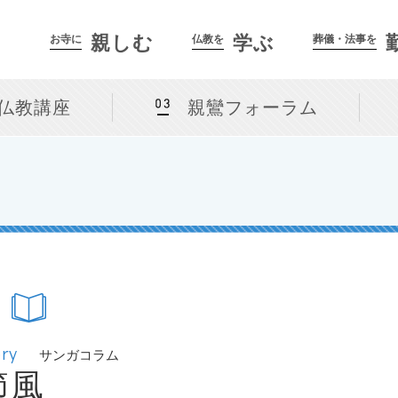
親しむ
学ぶ
お寺に
仏教を
葬儀・法事を
仏教講座
親鸞フォーラム
ry
サンガコラム
節風