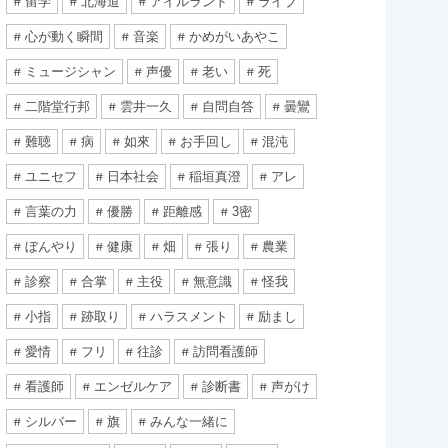
留学
北海道
アイルランド
ライブ
心が動く瞬間
音楽
かめがいあやこ
ミュージシャン
声優
老い
死
二階堂行邦
雲井一久
自問自答
曇鸞
難聴
病
如來
お手回し
混沌
ユニセフ
日本社会
稲垣真澄
アレ
言葉の力
優勝
距離感
3密
ぼんやり
健康
畑
張り
農業
診察
合掌
主役
無意識
怪我
小指
跡取り
ハラスメント
励まし
愛情
フリ
往診
訪問看護師
看護師
エンゼルケア
診断書
声がけ
シルバー
旗
みんな一緒に