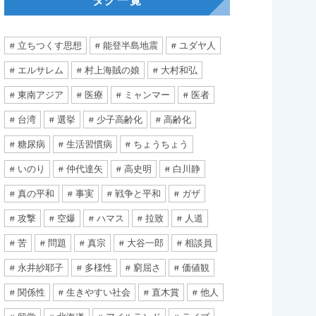
タグ一覧
立ちつくす思想
能登半島地震
ユダヤ人
エルサレム
村上海賊の娘
大村和弘
東南アジア
医療
ミャンマー
医者
台湾
選挙
少子高齢化
高齢化
糖尿病
生活習慣病
ちょうちょう
いのり
仲代達矢
高史明
白川静
真の平和
事実
戦争と平和
ガザ
攻撃
空爆
ハマス
拉致
人道
苦
問題
真宗
大谷一郎
相談員
永井紗耶子
多様性
窮屈さ
価値観
関係性
生きやすい社会
直木賞
他人