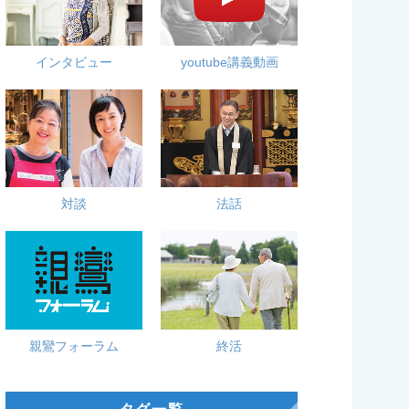
インタビュー
youtube講義動画
対談
法話
親鸞フォーラム
終活