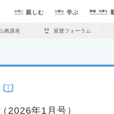
親しむ
学ぶ
お寺に
仏教を
葬儀・法事を
仏教講座
親鸞フォーラム
（2026年1月号）